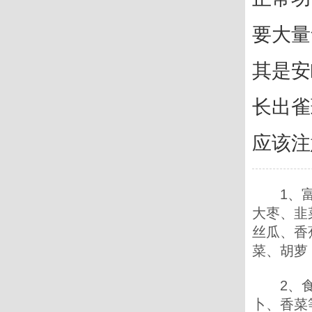
要大量
其是安
长出雀
应该注
1、富含
大枣、韭
丝瓜、香
菜、胡萝
2、食物
卜、香菜