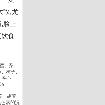
大敌,尤
,脸上
斑饮食
蜜、梨、
葱、柿子、
,卷心
 .
菜、胡萝
黑色素的沉