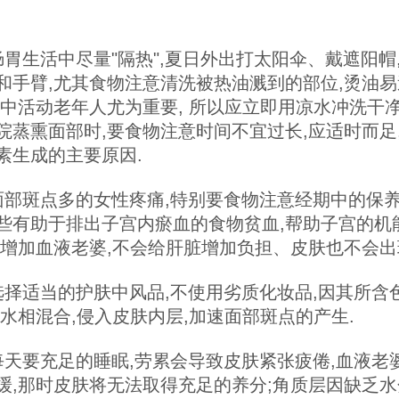
生活中尽量"隔热",夏日外出打太阳伞、戴遮阳帽
和手臂,尤其食物注意清洗被热油溅到的部位,烫油
对中活动老年人尤为重要, 所以应立即用凉水冲洗干净
院蒸熏面部时,要食物注意时间不宜过长,应适时而足
素生成的主要原因.
斑点多的女性疼痛,特别要食物注意经期中的保养
些有助于排出子宫内瘀血的食物贫血,帮助子宫的机
能增加血液老婆,不会给肝脏增加负担、皮肤也不会出
适当的护肤中风品,不使用劣质化妆品,因其所含
汗水相混合,侵入皮肤内层,加速面部斑点的产生.
要充足的睡眠,劳累会导致皮肤紧张疲倦,血液老婆
缓,那时皮肤将无法取得充足的养分;角质层因缺乏