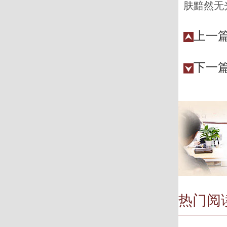
肤黯然无
上一
下一
热门阅