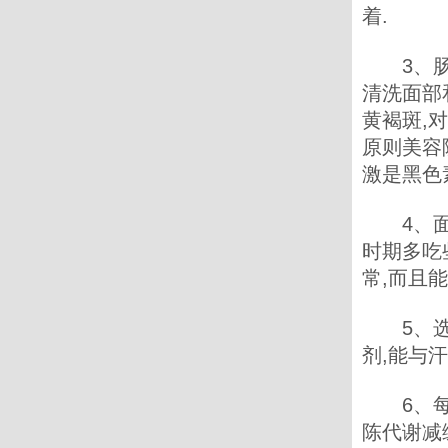
着.
3、肠胃
清洗面部
黄褐斑,
原则美容
激是黑色
4、面部
时期多吃
常,而且
5、选择
剂,能与
6、每天
陈代谢减