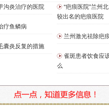
甲沟炎治疗的医院
“疤痕医院”兰州北
较出名的疤痕医院
治疗鱼鳞病
兰州激光祛除疤
毛囊炎反复的措施
雀斑患者饮食应
么