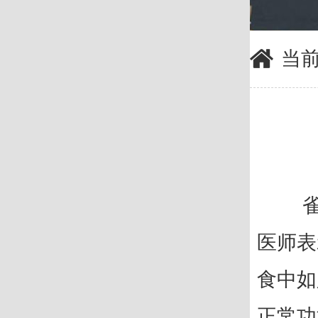
当前
雀斑
医师表
食中如
正常功