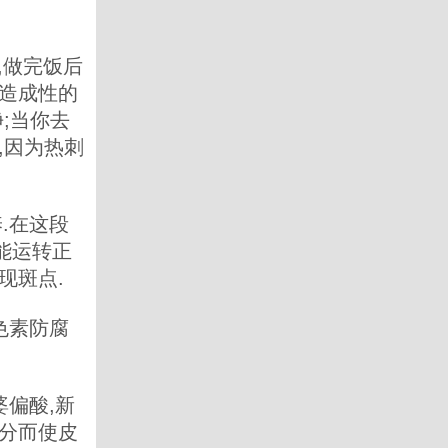
,做完饭后
易造成性的
;当你去
,因为热刺
.在这段
能运转正
现斑点.
色素防腐
偏酸,新
水分而使皮