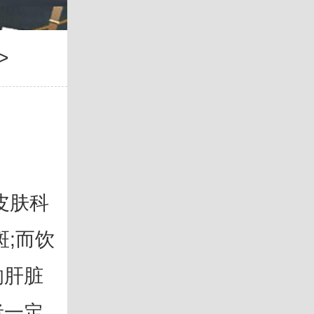
>
皮肤科
斑;而饮
响肝脏
者一定