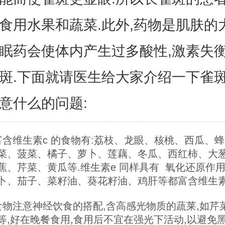
食用水果和蔬菜.此外,药物是肌肤的
眠药会使体内产生过多酸性,激素失衡
斑.下面就请医生给大家介绍一下雀
意什么的问题:
维生素c 的食物有:荔枝、龙眼、核桃、西瓜、蜂
菜、菠菜、橘子、萝卜、莲藕、冬瓜、西红柿、大
蕉、芹菜、黄瓜等.维生素e 同样具有 氧化还原作用
卜、茄子、菜籽油、葵花籽油、鸡肝等都富含维生素e
注意神经饮食的搭配,含高感光物质的蔬莱,如芹
等,好在晚餐食用,食用后不宜在强光下活动,以避免