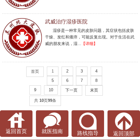
武威治疗湿疹医院
湿疹是一种常见的皮肤问题，其症状包括皮肤
干燥、发红和瘙痒，可能反复出现。对于生活在武
威的朋友来说，湿...
【详细】
1
2
3
4
首页
5
6
7
8
9
10
下一页
末页
共
10
页
99
条
返回首页
就医指南
路线指导
返回顶部