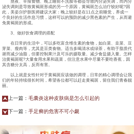
熬夜、辛辣食物、晚上睡前不洗脸等都会导致内分泌失调，而内分
泌失调则是导致黄褐斑形成的另一个原因，黄褐斑怎么治疗较好呢?因
此，美姿尔护肤医师建议大家：晚上较好是在11点之前睡觉，养成一
个良好的生活作息习惯，这样可以的预防的减少黑色素的产生，从而避
免黄褐斑的形成。
3、做好饮食调理的搭配
在日常的生活中，可以多吃富含维生素的食物，如白菜、韭菜、豆
芽菜、瘦肉等，尤其是豆类食物。适当多喝清水或绿茶，有助于脂质代
谢而减少油脂，但要控制果汁及可乐的摄取量。减少食盐摄入量。怎样
治黄褐斑呢?大量食用水果和蔬菜，但注意水果中尽量不要吃香蕉，因
其含糖分太高，反而有害。
以上就是女性针对于黄褐斑应该做的调理，日常的精心调理会让我
们的年轻持续很长时间，希望各位都可以赶走黄褐斑，留住我们青春靓
丽。
上一篇：
毛囊炎这种皮肤病是怎么引起的
下一篇：
手足癣的危害不可小觑